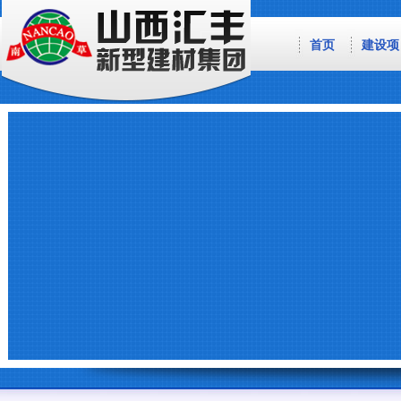
首页
建设项