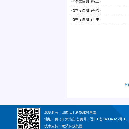
·
3季度自测（屹立）
·
3季度自测（生态）
·
3季度自测（汇丰）
首
版权所有：山西汇丰新型建材集团
地址：侯马市大南庄 备案号：
晋ICP备14004825号-1
技术支持：
龙采科技集团