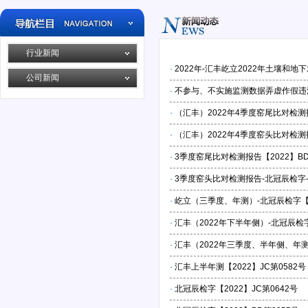
行业新闻
·
2022年-汇丰屹立2022年土壤和地
公司新闻
·
不参与、不实施监测数据弄虚作假违
·
（汇丰）2022年4季度窑尾比对检测
·
（汇丰）2022年4季度窑头比对检测
·
3季度窑尾比对检测报告【2022】BD
·
3季度窑头比对检测报告-北冠辰检字-【
·
屹立（三季度、年测）-北冠辰检字【2
·
汇丰（2022年下半年侧）-北冠辰检字【
·
汇丰（2022年三季度、半年侧、年测）
·
汇丰上半年测【2022】JC第0582号
·
北冠辰检字【2022】JC第0642号