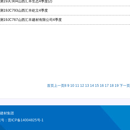
测19JC904山西汇丰生态4季度(2)
测19JC793山西汇丰屹立4季度
测19JC767山西汇丰建材有限公司4季度
首页
上一页
8
9
10
11
12
13
14
15
16
17
18
19
下一页
型建材集团
案号：
晋ICP备14004825号-1